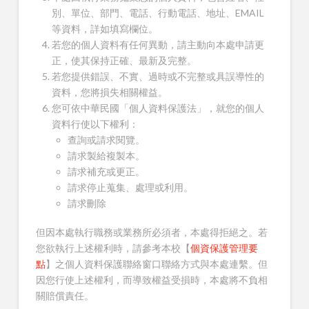
別、單位、部門、電話、行動電話、地址、EMAIL
等資料，詳如填寫欄位。
若您的個人資料有任何異動，請主動向本處申請更
正，使其保持正確、最新及完整。
若您提供錯誤、不實、過時或不完整或具誤導性的
資料，您將損失相關權益。
您可依中華民國「個人資料保護法」，就您的個人
資料行使以下權利：
查詢或請求閱覽。
請求製給複製本。
請求補充或更正。
請求停止蒐集、處理或利用。
請求刪除
但因本處執行職務或業務所必須者，本處得拒絕之。若
您欲執行上述權利時，請參考本校【
個資保護管理要
點
】之個人資料保護聯絡窗口聯絡方式與本處連繫。但
因您行使上述權利，而導致權益受損時，本處將不負相
關賠償責任。