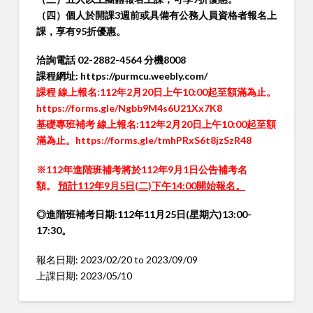
（四）個人於開課3週前或具備有公務人員資格者報名上
課，享有95折優惠。
洽詢電話 02-2882-4564 分機8008
課程網址:
https://purmcu.weebly.com/
課程 線上報名:112年2月20日上午10:00起至額滿為止。
https://forms.gle/Ngbb9M4s6U21Xx7K8
基礎專班補考 線上報名:112年2月20日上午10:00起至額
滿為止。
https://forms.gle/tmhPRxS6t8jzSzR48
※
112
年進階班補考將於
112
年
9
月
1
日公告補考名
額。
預計
112
年
9
月
5
日
(
二
)
下午
14:00
開始報名。
◎
進階班補考日期
:112
年
11
月
25
日
(
星期六
)13:00-
17:30
。
報名日期:
2023/02/20
to
2023/09/09
上課日期:
2023/05/10