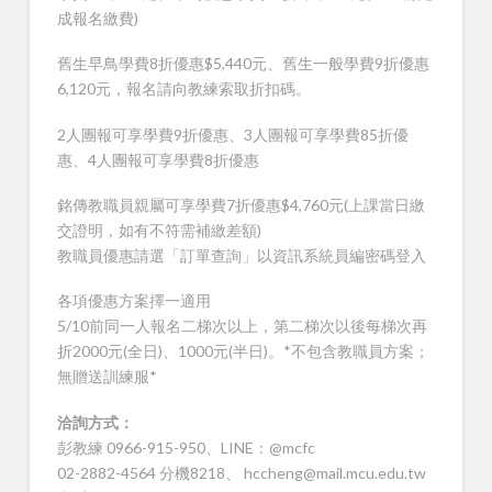
成報名繳費)
舊生早鳥學費8折優惠$5,440元、舊生一般學費9折優惠
6,120元，報名請向教練索取折扣碼。
2人團報可享學費9折優惠、3人團報可享學費85折優
惠、4人團報可享學費8折優惠
銘傳教職員親屬可享學費7折優惠$4,760元(上課當日繳
交證明，如有不符需補繳差額)
教職員優惠請選「訂單查詢」以資訊系統員編密碼登入
各項優惠方案擇一適用
5/10前同一人報名二梯次以上，第二梯次以後每梯次再
折2000元(全日)、1000元(半日)。*不包含教職員方案；
無贈送訓練服*
洽詢方式：
彭教練 0966-915-950、LINE：@mcfc
02-2882-4564 分機8218、 hccheng@mail.mcu.edu.tw