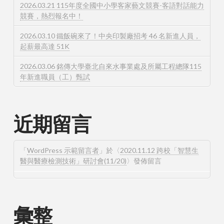
2026.03.21 115年度全國中小學客家藝文競賽-客語對話能力
競賽，熱烈報名中！
2026.03.10 鐵飯碗來了！中央印製廠招考 46 名新進人員，
起薪最高達 51K
2026.03.06 銘傳大學臺北自來水事業處及所屬工程總隊115
年新進職員（工）甄試
近期留言
「
WordPress 示範留言者
」於〈
2020.11.12 跨校「智慧生
醫與醫療檢測技術」研討會(11/20)
〉發佈留言
彙整