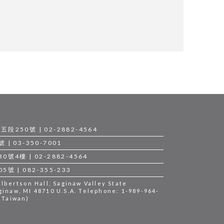
250號 | 02-2882-4564
 03-350-7001
4樓 | 02-2882-4564
 | 082-355-233
bertson Hall, Saginaw Valley State
ginaw, MI 48710 U.S.A. Telephone: 1-989-964-
 (Taiwan)