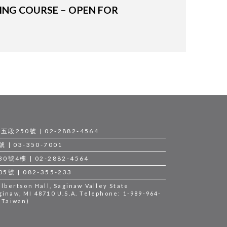
NING COURSE – OPEN FOR
250號 | 02-2882-4564
 03-350-7001
4樓 | 02-2882-4564
 | 082-355-233
bertson Hall, Saginaw Valley State
ginaw, MI 48710 U.S.A. Telephone: 1-989-964-
 (Taiwan)