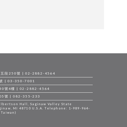
250號 | 02-2882-4564
 03-350-7001
4樓 | 02-2882-4564
 | 082-355-233
bertson Hall, Saginaw Valley State
ginaw, MI 48710 U.S.A. Telephone: 1-989-964-
 (Taiwan)