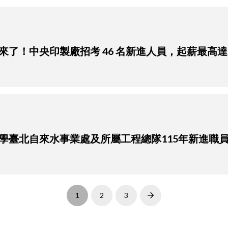
 鐵飯碗來了！中央印製廠招考 46 名新進人員，起薪最高達 
6 銘傳大學臺北自來水事業處及所屬工程總隊115年新進
1
2
3
Next