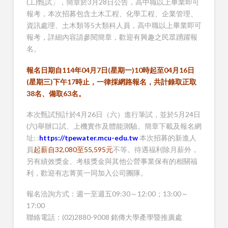
(工)甄試」，簡章於3月28日公告，高中職以上畢業即可
報考，本次招募包含土木工程、化學工程、企業管理、
資訊處理、土木類等5大類科人員，高中職以上畢業即可
報考，詳細內容請參閱簡章，歡迎有興趣之民眾踴躍報
名。
報名日期自114年04月7日(星期一)10時起至04月16日
(星期三)下午17時止，一律採網路報名，共計錄取正取
38名、備取63名。
本次甄試預計於4月26日（六）進行筆試，並於5月24日
(六)舉辦口試、上機實作及體能測驗。簡章下載及報名網
址: :
https://tpewater.mcu-edu.tw
本次招募的新進人
員
起薪自32,080至55,595元
不等。待遇福利除月薪外，
另有績效獎金、考核獎金與其他公營事業保有的相關福
利，歡迎有志菁英一同加入公司團隊。
報名洽詢方式：週一至週五09:30～12:00；13:00～
17:00
聯絡電話：(02)2880-9008 銘傳大學產學暨推廣處