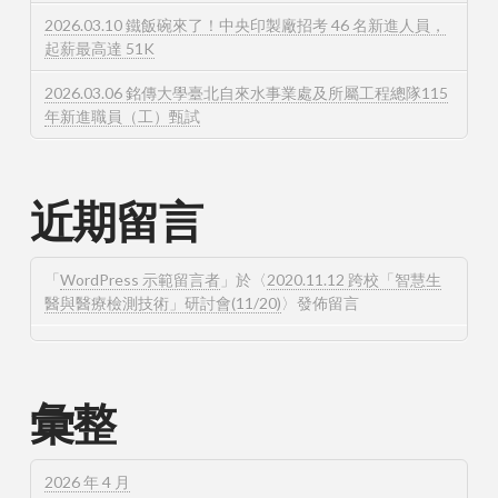
2026.03.10 鐵飯碗來了！中央印製廠招考 46 名新進人員，
起薪最高達 51K
2026.03.06 銘傳大學臺北自來水事業處及所屬工程總隊115
年新進職員（工）甄試
近期留言
「
WordPress 示範留言者
」於〈
2020.11.12 跨校「智慧生
醫與醫療檢測技術」研討會(11/20)
〉發佈留言
彙整
2026 年 4 月