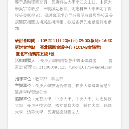
龔于農助理研究員、長庚科技大學李江文主任、中原大
學吳宗遠教授、王明誠副教授、明志科技大學劉定宇教
授等專家學者)。研討會現場亦同時展示各參與學校及長
庚醫院相關技術展品與海報，歡迎各界先進踴躍報名參
加。
研討會時間 ：
109 年 11月 20日(五) 09:00(報到)-16:30
研討會地點
：
臺北國際會議中心 (101AB會議室)
臺北市信義路五段1號
活動聯繫人 ：
長庚大學國際智慧生醫產學聯盟 曾
富宏 經理 03-2118800#3125 fuhon10171@gmail.com
指導單位：
教育部、科技部
主辦單位：
長庚大學技術合作處、長庚大學國際智慧生
醫產學聯盟辦公室
協辦單位：
元智大學、中原大學、中央大學、明志科技
大學、長庚科技大學、國立體育大學、輔仁大學、銘傳
大學、清華大學、長庚醫療財團法人