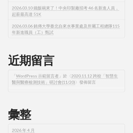
2026.03.10 鐵飯碗來了！中央印製廠招考 46 名新進人員，
起薪最高達 51K
2026.03.06 銘傳大學臺北自來水事業處及所屬工程總隊115
年新進職員（工）甄試
近期留言
「
WordPress 示範留言者
」於〈
2020.11.12 跨校「智慧生
醫與醫療檢測技術」研討會(11/20)
〉發佈留言
彙整
2026 年 4 月